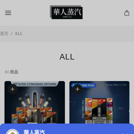
首页
/
ALL
ALL
10
商品