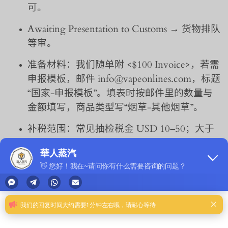
可。
Awaiting Presentation to Customs
→ 货物排队
等审。
准备材料
：我们随单附 <$100 Invoice>，若需
申报模板，邮件 info@vapeonlines.com，标题
“国家-申报模板”。填表时按邮件里的数量与
金额填写，商品类型写“烟草-其他烟草”。
补税范围
：常见抽检税金 USD 10–50；大于
60 颗或高税地区（如上海、杭州）建议直接
选直邮转 DDP，免去反复补税。
02｜物流延误自查清单
核对下单时间
：美国本土 1–2 个工作日出
货，其他国家 2–3 个工作日。